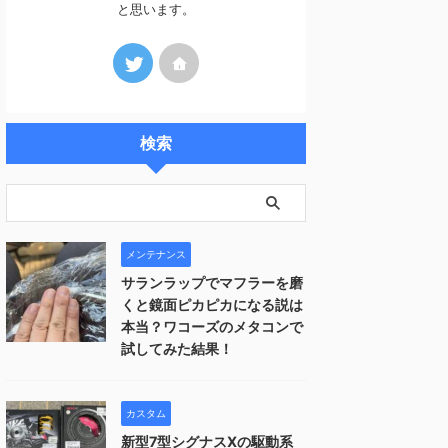
と思います。
検索
メンテナンス
サランラップでマフラーを磨
くと鏡面ピカピカになる説は
本当？ワコーズのメタコンで
試してみた結果！
カスタム
新型7型シグナスXの駆動系