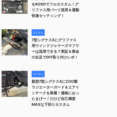
をKOSOでフルカスタム！グ
リファス用パーツ流用＆通勤
快速セッティング！
カスタム
7型シグナスXにグリファス
用ウインドジャマーズマフラ
ーは流用できる？実証＆黄金
の右足でDIY取り付けレポ！
カスタム
新型7型シグナスXにZOO製
ラジエーターガード＆エアイ
ンテークを装着！価格におっ
たまげー！だけど自己満度
MAXな下回りカスタム