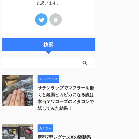
と思います。
検索
メンテナンス
サランラップでマフラーを磨
くと鏡面ピカピカになる説は
本当？ワコーズのメタコンで
試してみた結果！
カスタム
新型7型シグナスXの駆動系