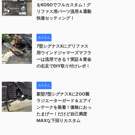
をKOSOでフルカスタム！グ
リファス用パーツ流用＆通勤
快速セッティング！
カスタム
7型シグナスXにグリファス
用ウインドジャマーズマフラ
ーは流用できる？実証＆黄金
の右足でDIY取り付けレポ！
カスタム
新型7型シグナスXにZOO製
ラジエーターガード＆エアイ
ンテークを装着！価格におっ
たまげー！だけど自己満度
MAXな下回りカスタム