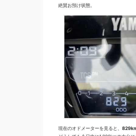
絶賛お預け状態。
現在のオドメーターを見ると、
829k