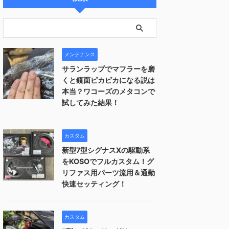
メンテナンス
サランラップでマフラーを磨
くと鏡面ピカピカになる説は
本当？ワコーズのメタコンで
試してみた結果！
カスタム
新型7型シグナスXの駆動系
をKOSOでフルカスタム！グ
リファス用パーツ流用＆通勤
快速セッティング！
カスタム