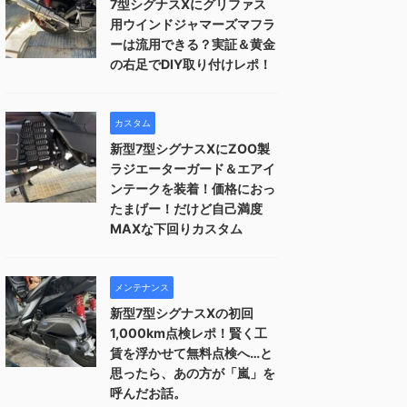
7型シグナスXにグリファス
用ウインドジャマーズマフラ
ーは流用できる？実証＆黄金
の右足でDIY取り付けレポ！
カスタム
新型7型シグナスXにZOO製
ラジエーターガード＆エアイ
ンテークを装着！価格におっ
たまげー！だけど自己満度
MAXな下回りカスタム
メンテナンス
新型7型シグナスXの初回
1,000km点検レポ！賢く工
賃を浮かせて無料点検へ…と
思ったら、あの方が「嵐」を
呼んだお話。