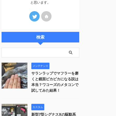
と思います。
検索
メンテナンス
サランラップでマフラーを磨
くと鏡面ピカピカになる説は
本当？ワコーズのメタコンで
試してみた結果！
カスタム
新型7型シグナスXの駆動系