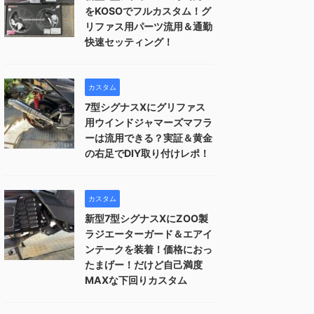
をKOSOでフルカスタム！グ
リファス用パーツ流用＆通勤
快速セッティング！
カスタム
7型シグナスXにグリファス
用ウインドジャマーズマフラ
ーは流用できる？実証＆黄金
の右足でDIY取り付けレポ！
カスタム
新型7型シグナスXにZOO製
ラジエーターガード＆エアイ
ンテークを装着！価格におっ
たまげー！だけど自己満度
MAXな下回りカスタム