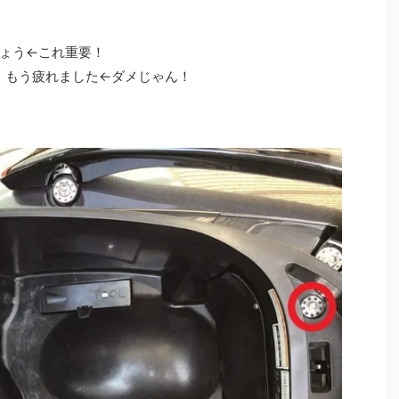
ょう←これ重要！
、もう疲れました←ダメじゃん！