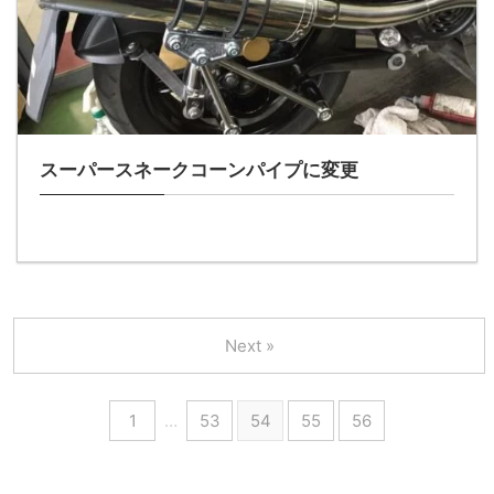
スーパースネークコーンパイプに変更
Next »
1
…
53
54
55
56