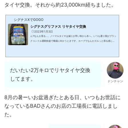
タイヤ交換。それから約23,000km経ちました。
シグナスXでGOGO
シグナスグリファス リヤタイヤ交換
2023年1月3日
ん⁈なんか滑る…。ノーマルタイヤは減りが早い秋から冬へ。いつも通り我がブラッ
クコンドル通勤快速で職場に向かうときです。カーブでなんかズルっと滑る感じが
する。確認してみるとこんな感じです。赤丸の三角の方向にスリップサインという
のがあって黄色丸がその場所です。溝が表面に出ている、これはもう交換時期とい
うことです。ちなみにオドメーターを確認すると、新車購入してから1年未満で12,0
00kmオーバー。距離は想定内ですがリヤタイヤは15,000kmくらい持つかな？って
思ってたので想定外でした。安全面にケチるのは良くないの...
だいたい2万キロでリヤタイヤ交換
してます。
ドンチャン
8月の暑ーいお盆過ぎたとある日、いつもお世話に
なっているBADさんのお店の工場長に電話しまし
た。