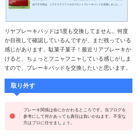
品です今回は、シグナスグリファスのフロントブレーキパッドを交換しました。と
いうのも、ちょっと強めにブレーキをかけた際、なんかブレーキに違和感を感じ、
ん⁉もしかしたらブレーキパッドが減ってきたかな？のぞき込んで見てみると、ヤバ
そう…。見にくい…。キャリパー外してみないとわからんwとりあえず、間違いなく
すり減っていることは確か、純正部品のブレーキパッドを注文して交換します。お
リヤブレーキパッドは1度も交換してません。何度
そらく4型シグナスxの時と同じ作業手順で問題ない...
か目視して確認しているんですが、まだ残っている
感じがあります。駄菓子菓子！最近リアブレーキか
けると、ちょっとフニャフニャしている感じがしま
すので、ブレーキパッドを交換したいと思います。
取り外す
ブレーキ関係は命にかかわるところです。当ブログを
参考にして何かあっても責任は負いかねます。不安な
方はプロに任せましょう。