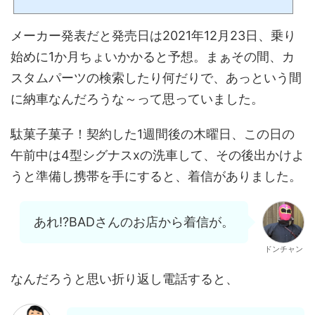
た。自分でバイクメンテナンスするまで、整備もすべてお任せしてました。そして
財布を大事に、肌身離さず、何回も中を確認しながらお店にGO。えぇ、中身はこん
メーカー発表だと発売日は2021年12月23日、乗り
な感じです。おっきながま口財布に福沢諭吉大先生が描か...
始めに1か月ちょいかかると予想。まぁその間、カ
スタムパーツの検索したり何だりで、あっという間
に納車なんだろうな～って思っていました。
駄菓子菓子！契約した1週間後の木曜日、この日の
午前中は4型シグナスxの洗車して、その後出かけよ
うと準備し携帯を手にすると、着信がありました。
あれ⁉BADさんのお店から着信が。
ドンチャン
なんだろうと思い折り返し電話すると、